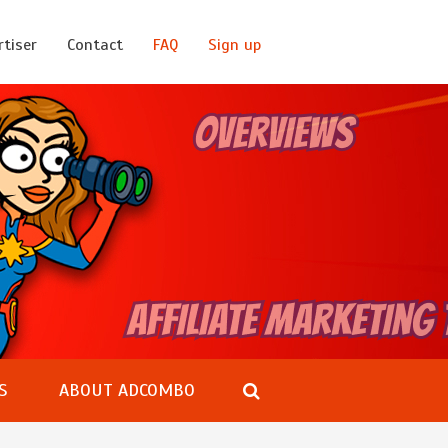
rtiser
Contact
FAQ
Sign up
S
ABOUT ADCOMBO