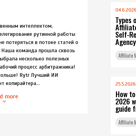
04.6.202
Types 
Affili
твенным интеллектом,
Self-Re
елегирование рутинной работы
Agency
не потеряться в потоке статей о
? Наша команда прошла сквозь
Affiliate
ыбрала несколько полезных
рабочий процесс арбитражника!
больше! Rytr Лучший ИИ
ент копирайтера…
25.5.2026
How to
d more
2026 w
guide 
Affiliate