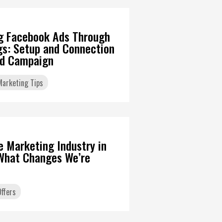
g Facebook Ads Through
gs: Setup and Connection
Ad Campaign
 Marketing Tips
6
te Marketing Industry in
What Changes We’re
ffers