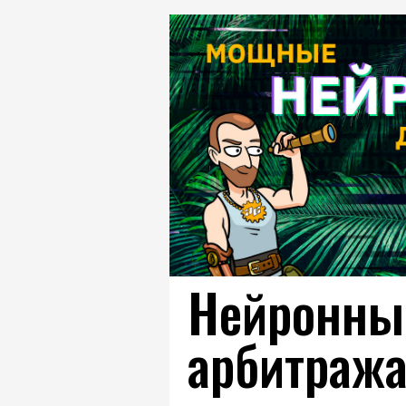
Нейронные
арбитража