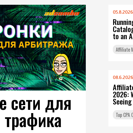
05.8.2026
Runnin
Catalo
to an 
Affiliate
08.6.202
Affilia
2026: 
 сети для
Seeing
 трафика
Top CPA O